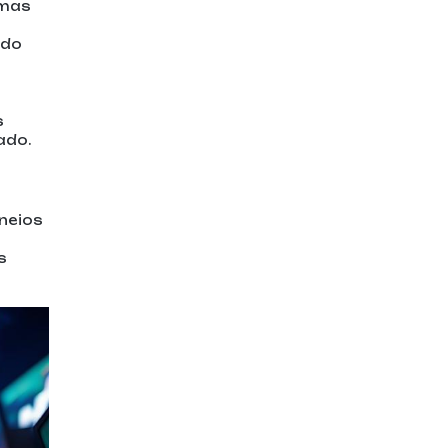
rmas
ado
s
ado.
rneios
s