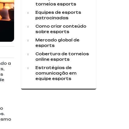
torneios esports
Equipes de esports
patrocinadas
Como criar conteúdo
sobre esports
Mercado global de
esports
Cobertura de torneios
online esports
ndo a
Estratégias de
s,
comunicação em
ns
equipe esports
de
do
s.
mesmo
m