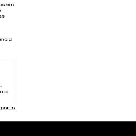
os em
o
es
ência
.
m a
sports