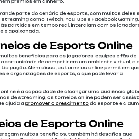
hem prêmios em dinheiro.
grande parte do cenário de esports, com muitos deles
e streaming como Twitch, YouTube e Facebook Gaming.
 às partidas em tempo real, interajam com os jogador
e e apaixonada.
rneios de Esports Online
muitos benefícios para os jogadores, equipes e fãs de
 a oportunidade de competir em um ambiente virtual, o 
rticipação. Além disso, os torneios online permitem qu
s e organizações de esports, o que pode levar a
 online é a capacidade de alcançar uma audiência globa
as de streaming, os torneios online podem ser assis
ue ajuda a
promover o crescimento
do esporte e a au
eios de Esports Online
fereçam muitos benefícios, também há desafios que