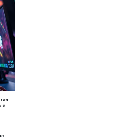
 ser
a e
ma