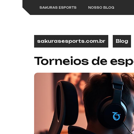
Skip
SAKURAS ESPORTS
NOSSO BLOG
to
content
sakurasesports.com.br
Blog
Torneios de esp