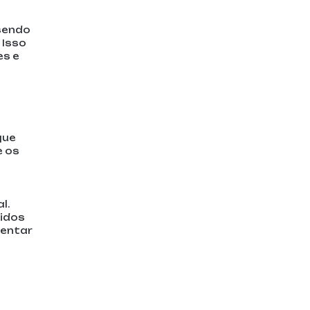
 sendo
 Isso
es e
que
e os
l.
tidos
mentar