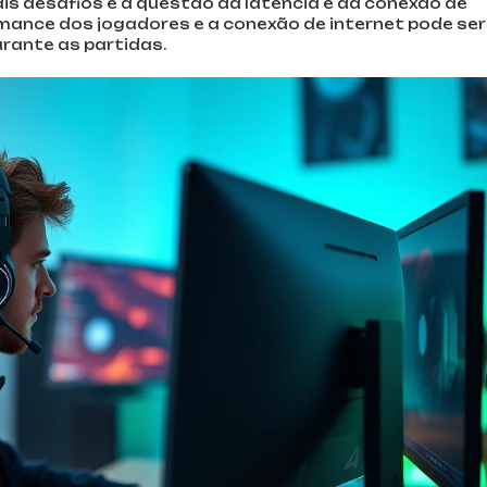
is desafios é a questão da latência e da conexão de
ormance dos jogadores e a conexão de internet pode ser
urante as partidas.