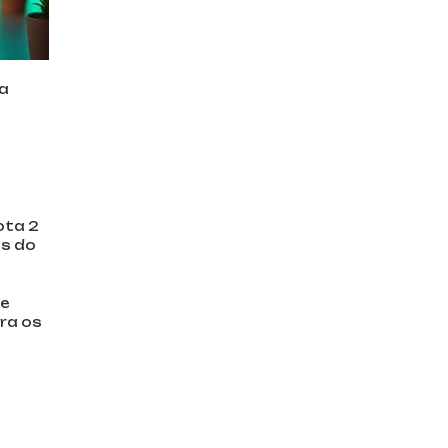
 a
s
ota 2
es do
de
ra os