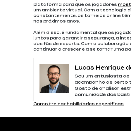
plataforma para que os jogadores
most
um ambiente virtual. Com a tecnologia d
constantemente, os torneios online têm 
nos próximos anos.
Além disso, é fundamental que os jogad
juntos para garantir a segurança, a int
dos fãs de esports. Com a colaboração 
continuar a crescer e a se tornar uma 
Lucas Henrique da
Sou um entusiasta de 
acompanho de perto to
Gosto de analisar est
comunidade dos basti
Navegação
Como treinar habilidades específicas
de
Post