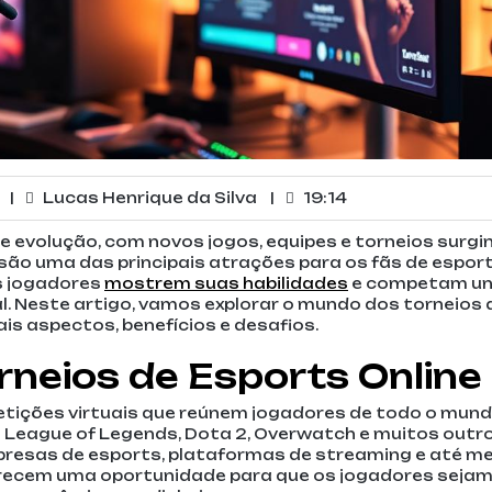
|
Lucas Henrique da Silva
|
19:14
evolução, com novos jogos, equipes e torneios surgi
 são uma das principais atrações para os fãs de esport
s jogadores
mostrem suas habilidades
e competam u
l. Neste artigo, vamos explorar o mundo dos torneios 
is aspectos, benefícios e desafios.
rneios de Esports Online
etições virtuais que reúnem jogadores de todo o mun
League of Legends, Dota 2, Overwatch e muitos outro
presas de esports, plataformas de streaming e até 
erecem uma oportunidade para que os jogadores seja