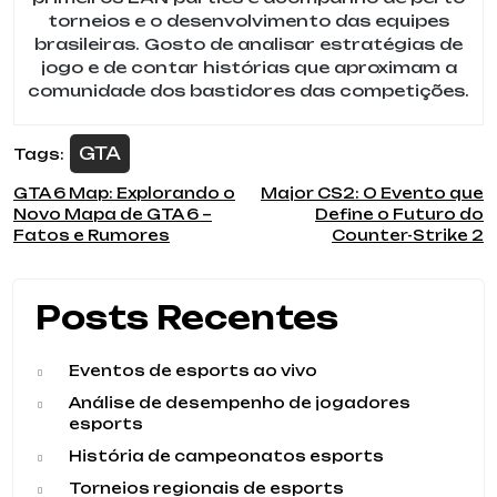
torneios e o desenvolvimento das equipes
brasileiras. Gosto de analisar estratégias de
jogo e de contar histórias que aproximam a
comunidade dos bastidores das competições.
GTA
Tags:
Navegação
GTA 6 Map: Explorando o
Major CS2: O Evento que
Novo Mapa de GTA 6 –
Define o Futuro do
de
Fatos e Rumores
Counter-Strike 2
Post
Posts Recentes
Eventos de esports ao vivo
Análise de desempenho de jogadores
esports
História de campeonatos esports
Torneios regionais de esports